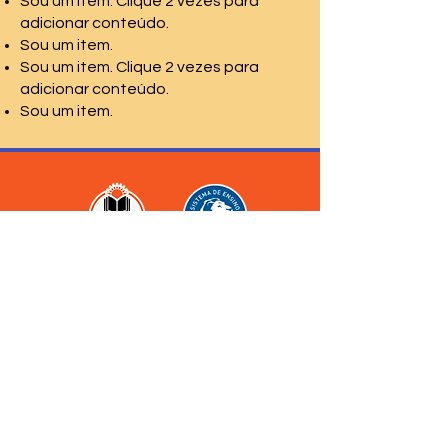
Sou um item. Clique 2 vezes para
adicionar conteúdo.
Sou um item.
Sou um item. Clique 2 vezes para
adicionar conteúdo.
Sou um item.
Rua Irmã Pia, 127 -
Jaguaré, São Paulo (SP)
(11) 3714-3311
(11) 3714-1413
(11) 99838-0434
contato@colegiojaguare.com.br