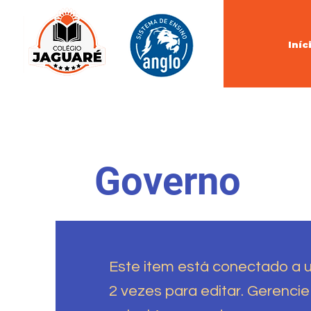
Iníc
Governo
Este item está conectado a 
2 vezes para editar. Gerenci