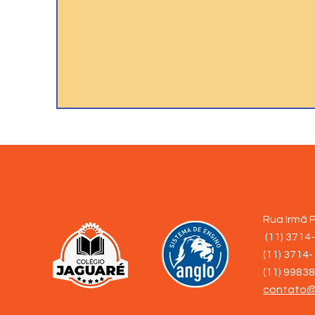
Rua Irmã P
(11) 3714
(11) 3714
(11) 9983
contato@