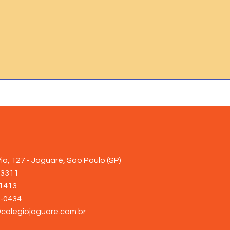
ia, 127 -
Jaguaré, São Paulo (SP)
-3311
-1413
8-0434
colegiojaguare.com.br